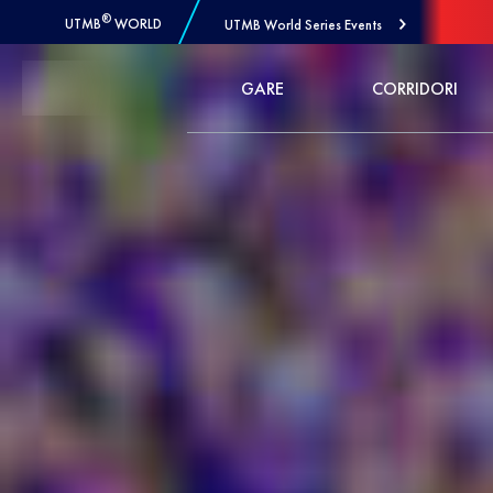
®
UTMB
WORLD
UTMB World Series Events
Skip to Content
GARE
CORRIDORI