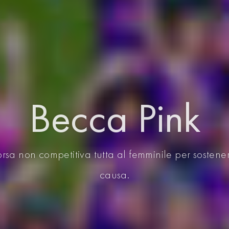
Becca Pink
corsa non competitiva tutta al femminile per soste
causa.