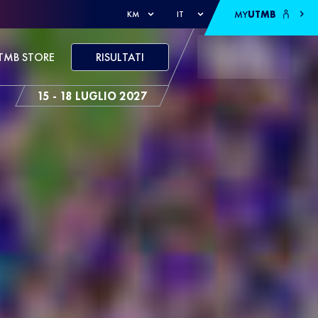
MY
UTMB
KM
IT
TMB STORE
RISULTATI
15 - 18 LUGLIO 2027